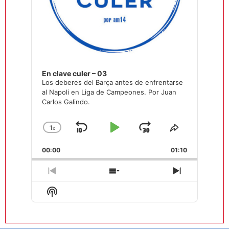
En clave culer – 03
Los deberes del Barça antes de enfrentarse
al Napoli en Liga de Campeones. Por Juan
Carlos Galindo.
1
x
Saltar
Reproducir
Avanzar
Cambiar
Compartir
la
este
hacia
/
00:00
velocidad
01:10
episodio
atrás
Pausar
de
reproducción
Episodio
Mostrar
Siguiente
anterior
la
episodio
Mostrar
lista
La
de
Información
episodios
Del