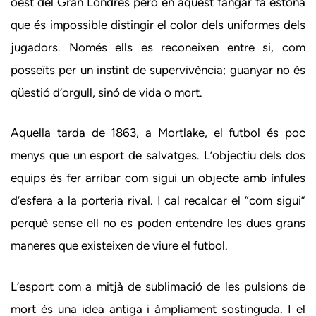
oest del Gran Londres però en aquest fangar fa estona
que és impossible distingir el color dels uniformes dels
jugadors. Només ells es reconeixen entre si, com
posseïts per un instint de supervivència; guanyar no és
qüestió d’orgull, sinó de vida o mort.
Aquella tarda de 1863, a Mortlake, el futbol és poc
menys que un esport de salvatges. L’objectiu dels dos
equips és fer arribar com sigui un objecte amb ínfules
d’esfera a la porteria rival. I cal recalcar el “com sigui”
perquè sense ell no es poden entendre les dues grans
maneres que existeixen de viure el futbol.
L’esport com a mitjà de sublimació de les pulsions de
mort és una idea antiga i àmpliament sostinguda. I el