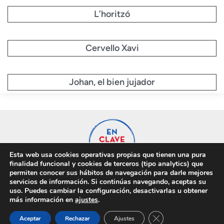
L’horitzó
Cervello Xavi
Johan, el bien jujador
Esta web usa cookies operativas propias que tienen una pura
finalidad funcional y cookies de terceros (tipo analytics) que
permiten conocer sus hábitos de navegación para darle mejores
servicios de información. Si continúas navegando, aceptas su
uso. Puedes cambiar la configuración, desactivarlas u obtener
Privacidad
Cookies
más información en
ajustes
.
Cerrar el banner de 
Aceptar
Rechazar
Ajustes