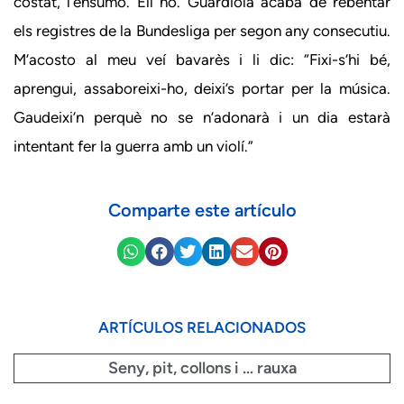
costat, l’ensumo. Ell no. Guardiola acaba de rebentar
els registres de la Bundesliga per segon any consecutiu.
M’acosto al meu veí bavarès i li dic: “Fixi-s’hi bé,
aprengui, assaboreixi-ho, deixi’s portar per la música.
Gaudeixi’n perquè no se n’adonarà i un dia estarà
intentant fer la guerra amb un violí.”
Comparte este artículo
ARTÍCULOS RELACIONADOS
Seny, pit, collons i … rauxa