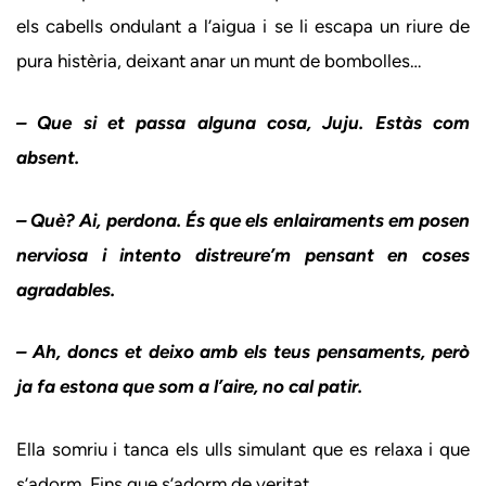
els cabells ondulant a l’aigua i se li escapa un riure de
pura histèria, deixant anar un munt de bombolles…
– Que si et passa alguna cosa, Juju. Estàs com
absent.
– Què? Ai, perdona. És que els enlairaments em posen
nerviosa i intento distreure’m pensant en coses
agradables.
– Ah, doncs et deixo amb els teus pensaments, però
ja fa estona que som a l’aire, no cal patir.
Ella somriu i tanca els ulls simulant que es relaxa i que
s’adorm. Fins que s’adorm de veritat.