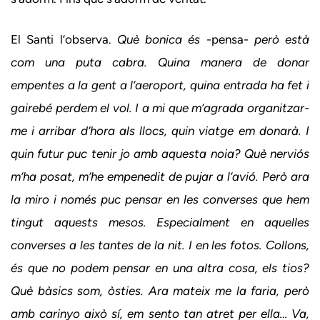
El Santi l’observa.
Què bonica és
-pensa-
però està
com una puta cabra. Quina manera de donar
empentes a la gent a l’aeroport, quina entrada ha fet i
gairebé perdem el vol. I a mi que m’agrada organitzar-
me i arribar d’hora als llocs, quin viatge em donarà. I
quin futur puc tenir jo amb aquesta noia? Què nerviós
m’ha posat, m’he empenedit de pujar a l’avió. Però ara
la miro i només puc pensar en les converses que hem
tingut aquests mesos. Especialment en aquelles
converses a les tantes de la nit. I en les fotos. Collons,
és que no podem pensar en una altra cosa, els tios?
Què bàsics som, òsties. Ara mateix me la faria, però
amb carinyo això sí, em sento tan atret per ella… Va,