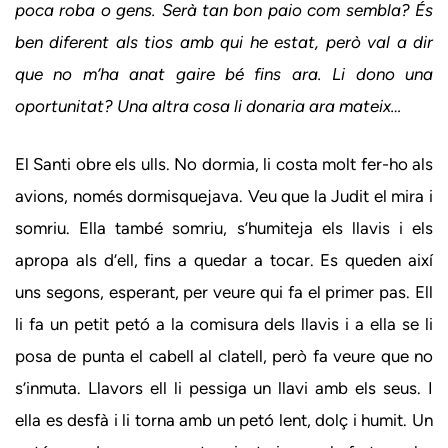
poca roba o gens. Serà tan bon paio com sembla? És
ben diferent als tios amb qui he estat, però val a dir
que no m’ha anat gaire bé fins ara. Li dono una
oportunitat? Una altra cosa li donaria ara mateix…
El Santi obre els ulls. No dormia, li costa molt fer-ho als
avions, només dormisquejava. Veu que la Judit el mira i
somriu. Ella també somriu, s’humiteja els llavis i els
apropa als d’ell, fins a quedar a tocar. Es queden així
uns segons, esperant, per veure qui fa el primer pas. Ell
li fa un petit petó a la comisura dels llavis i a ella se li
posa de punta el cabell al clatell, però fa veure que no
s’inmuta. Llavors ell li pessiga un llavi amb els seus. I
ella es desfà i li torna amb un petó lent, dolç i humit. Un