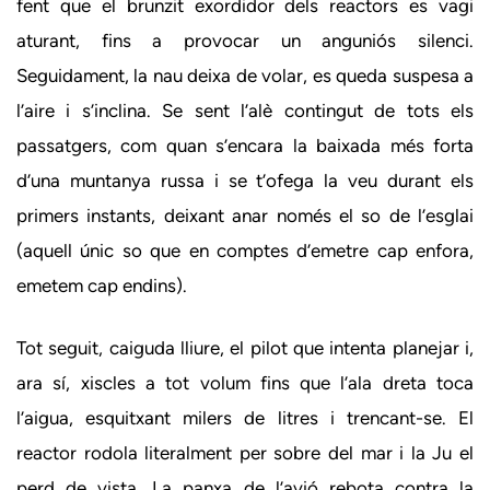
fent que el brunzit exordidor dels reactors es vagi
aturant, fins a provocar un anguniós silenci.
Seguidament, la nau deixa de volar, es queda suspesa a
l’aire i s’inclina. Se sent l’alè contingut de tots els
passatgers, com quan s’encara la baixada més forta
d’una muntanya russa i se t’ofega la veu durant els
primers instants, deixant anar només el so de l’esglai
(aquell únic so que en comptes d’emetre cap enfora,
emetem cap endins).
Tot seguit, caiguda lliure, el pilot que intenta planejar i,
ara sí, xiscles a tot volum fins que l’ala dreta toca
l’aigua, esquitxant milers de litres i trencant-se. El
reactor rodola literalment per sobre del mar i la Ju el
perd de vista. La panxa de l’avió rebota contra la