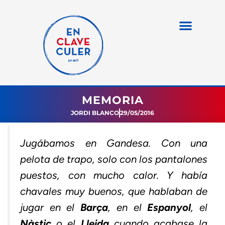
MEMORIA
JORDI BLANCO
29/05/2016
Jugábamos en Gandesa. Con una
pelota de trapo, solo con los pantalones
puestos, con mucho calor. Y había
chavales muy buenos, que hablaban de
jugar en el
Barça
, en el
Espanyol
, el
Nàstic
o el
Lleida
cuando acabase la