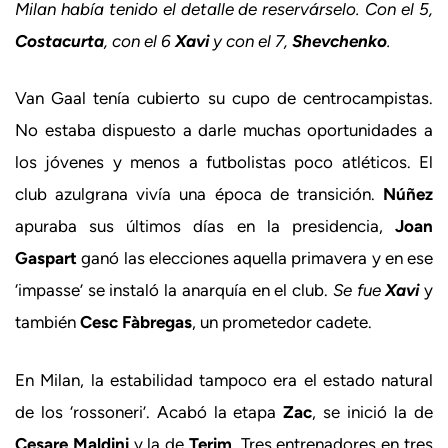
Milan había tenido el detalle de reservárselo. Con el 5,
Costacurta
, con el 6
Xavi
y con el 7,
Shevchenko
.
Van Gaal tenía cubierto su cupo de centrocampistas.
No estaba dispuesto a darle muchas oportunidades a
los jóvenes y menos a futbolistas poco atléticos. El
club azulgrana vivía una época de transición.
Núñez
apuraba sus últimos días en la presidencia,
Joan
Gaspart
ganó las elecciones aquella primavera y en ese
‘impasse’ se instaló la anarquía en el club.
Se fue
Xavi
y
también
Cesc Fàbregas
, un prometedor cadete.
En Milan, la estabilidad tampoco era el estado natural
de los ‘rossoneri’. Acabó la etapa
Zac
, se inició la de
Cesare Maldini
y la de
Terim
. Tres entrenadores en tres