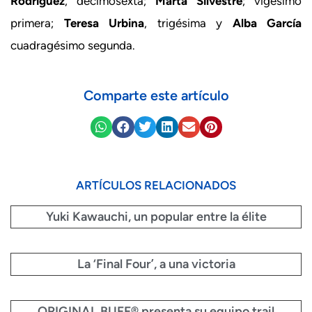
Rodríguez
, decimosexta;
Marta Silvestre
; vigésimo
primera;
Teresa Urbina
, trigésima y
Alba García
cuadragésimo segunda.
Comparte este artículo
ARTÍCULOS RELACIONADOS
Yuki Kawauchi, un popular entre la élite
La ‘Final Four’, a una victoria
ORIGINAL BUFF® presenta su equipo trail