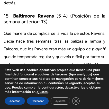
detrás.
18-
Baltimore Ravens
(5-4) (Posición de la
semana anterior: 13)
Qué manera de complicarse la vida la de estos Ravens.
Decía hace tres semanas, tras las palizas a Tampa y
Falcons, que los Ravens eran más un equipo de
playoff
que de temporada regular y que veía difícil por tanto su
lucha por las dos primeras
seed
de la AFC. Ahora
Esta web usa cookies operativas propias que tienen una pura
mismo, dos semanas después, son cuartos de la
finalidad funcional y cookies de terceros (tipo analytics) que
permiten conocer sus hábitos de navegación para darle mejores
división y llevan un 2-3 en la AFC North del que se
servicios de información. Si continúas navegando, aceptas su
uso. Puedes cambiar la configuración, desactivarlas u obtener
pueden acordar mucho a finales de diciembre. Ante los
más información en
ajustes
.
Steelers comenzaron bien, moviendo bien el balón y
Cerrar el banner de 
Aceptar
Rechazar
Ajustes
llegando a Roethlisberger (tres
sacks
en tres
downs