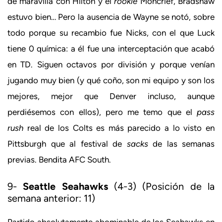
de maravilla con Hilton y el
rookie
Moncrief, Bradshaw
estuvo bien… Pero la ausencia de Wayne se notó, sobre
todo porque su recambio fue Nicks, con el que Luck
tiene 0 química: a él fue una interceptación que acabó
en TD. Siguen octavos por división y porque venían
jugando muy bien (y qué coño, son mi equipo y son los
mejores, mejor que Denver incluso, aunque
perdiésemos con ellos), pero me temo que el
pass
rush
real de los Colts es más parecido a lo visto en
Pittsburgh que al festival de
sacks
de las semanas
previas. Bendita AFC South.
9-
Seattle Seahawks
(4-3) (Posición de la
semana anterior: 11)
Partido absolutamente abominable de los Seahawks en