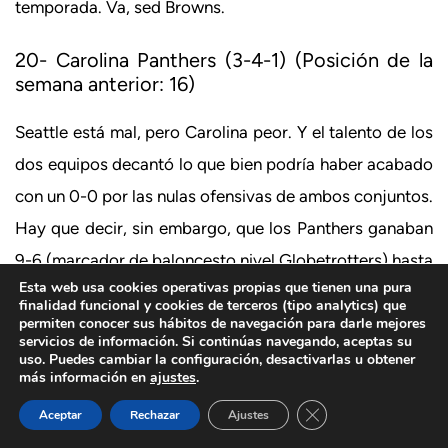
temporada. Va, sed Browns.
20- Carolina Panthers (3-4-1) (Posición de la
semana anterior: 16)
Seattle está mal, pero Carolina peor. Y el talento de los
dos equipos decantó lo que bien podría haber acabado
con un 0-0 por las nulas ofensivas de ambos conjuntos.
Hay que decir, sin embargo, que los Panthers ganaban
9-6 (marcador de baloncesto nivel Globetrotters) hasta
Esta web usa cookies operativas propias que tienen una pura
que a falta de menos de un minuto Wilson encontró a
finalidad funcional y cookies de terceros (tipo analytics) que
permiten conocer sus hábitos de navegación para darle mejores
Willson (no me digáis que no existe el destino después
servicios de información. Si continúas navegando, aceptas su
de esto) y el
tight end
de nombre mal escrito en el
uso. Puedes cambiar la configuración, desactivarlas u obtener
más información en
ajustes
.
registro civil anotó el único TD del partido. Carolina
Cerrar el banner de 
Aceptar
Rechazar
Ajustes
sigue líder de la división, pero o cambian mucho las