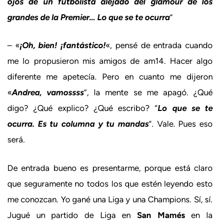
ojos de un futbolista alejado del glamour de los
grandes de la Premier… Lo que se te ocurra
”
– «
¡Oh, bien! ¡fantástico!
«, pensé de entrada cuando
me lo propusieron mis amigos de am14. Hacer algo
diferente me apetecía. Pero en cuanto me dijeron
«
Andrea, vamossss
”, la mente se me apagó. ¿Qué
digo? ¿Qué explico? ¿Qué escribo? “
Lo que se te
ocurra. Es tu columna y tu mandas
”. Vale. Pues eso
será.
De entrada bueno es presentarme, porque está claro
que seguramente no todos los que estén leyendo esto
me conozcan. Yo gané una Liga y una Champions. Sí, sí.
Jugué un partido de Liga en
San Mamés
en la