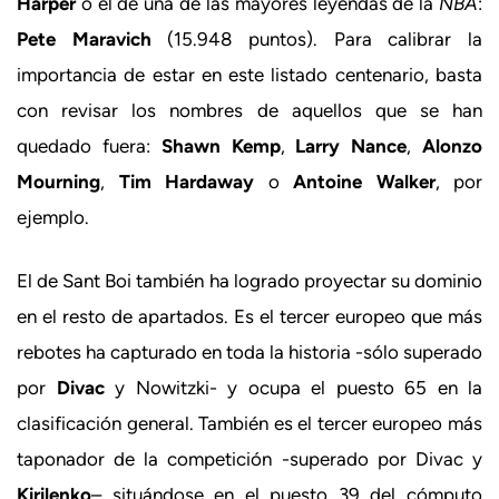
Harper
o el de una de las mayores leyendas de la
NBA
:
Pete
Maravich
(15.948 puntos). Para calibrar la
importancia de estar en este listado centenario, basta
con revisar los nombres de aquellos que se han
quedado fuera:
Shawn Kemp
,
Larry Nance
,
Alonzo
Mourning
,
Tim Hardaway
o
Antoine Walker
, por
ejemplo.
El de Sant Boi también ha logrado proyectar su dominio
en el resto de apartados. Es el tercer europeo que más
rebotes ha capturado en toda la historia -sólo superado
por
Divac
y Nowitzki- y ocupa el puesto 65 en la
clasificación general. También es el tercer europeo más
taponador de la competición -superado por Divac y
Kirilenko
– situándose en el puesto 39 del cómputo