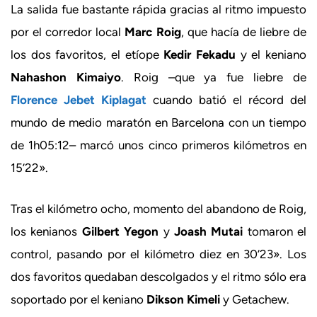
La salida fue bastante rápida gracias al ritmo impuesto
por el corredor local
Marc Roig
, que hacía de liebre de
los dos favoritos, el etíope
Kedir Fekadu
y el keniano
Nahashon Kimaiyo
. Roig –que ya fue liebre de
Florence Jebet Kiplagat
cuando batió el récord del
mundo de medio maratón en Barcelona con un tiempo
de 1h05:12– marcó unos cinco primeros kilómetros en
15’22».
Tras el kilómetro ocho, momento del abandono de Roig,
los kenianos
Gilbert Yegon
y
Joash Mutai
tomaron el
control, pasando por el kilómetro diez en 30’23». Los
dos favoritos quedaban descolgados y el ritmo sólo era
soportado por el keniano
Dikson Kimeli
y Getachew.