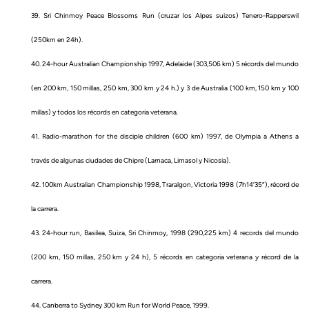
39. Sri Chinmoy Peace Blossoms Run (cruzar los Alpes suizos) Tenero-Rapperswil
(250km en 24h).
40. 24-hour Australian Championship 1997, Adelaide (303,506 km) 5 récords del mundo
(en 200 km, 150 millas, 250 km, 300 km y 24 h.) y 3 de Australia (100 km, 150 km y 100
millas) y todos los récords en categoria veterana.
41. Radio-marathon for the disciple children (600 km) 1997, de Olympia a Athens a
través de algunas ciudades de Chipre (Larnaca, Limasol y Nicosia).
42. 100km Australian Championship 1998, Traralgon, Victoria 1998 (7h14′35″), récord de
la carrera.
43. 24-hour run, Basilea, Suiza, Sri Chinmoy, 1998 (290,225 km) 4 records del mundo
(200 km, 150 millas, 250 km y 24 h), 5 récords en categoria veterana y récord de la
carrera.
44. Canberra to Sydney 300 km Run for World Peace, 1999.