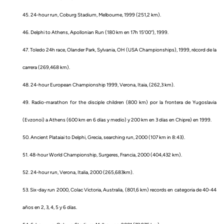
45. 24-hour run, Coburg Stadium, Melbourne, 1999 (251,2 km).
46. Delphi to Athens, Apollonian Run (180 km en 17h 15′00”), 1999.
47. Toledo 24h race, Olander Park, Sylvania, OH (USA Championships), 1999, récord de la
carrera (269,468 km).
48. 24-hour European Championship 1999, Verona, Itaia, (262,3 km).
49. Radio-marathon for the disciple children (800 km) por la frontera de Yugoslavia
(Evzonoi) a Athens (600 km en 6 días y medio) y 200 km en 3 días en Chipre) en 1999.
50. Ancient Plataiai to Delphi, Grecia, searching run, 2000 (107 km in 8:43).
51. 48-hour World Championship, Surgeres, Francia, 2000 (404,432 km).
52. 24-hour run, Verona, Italia, 2000 (265,683km).
53. Six-day run 2000, Colac Victoria, Australia, (801,6 km) records en categoria de 40-44
años en 2, 3, 4, 5 y 6 días.