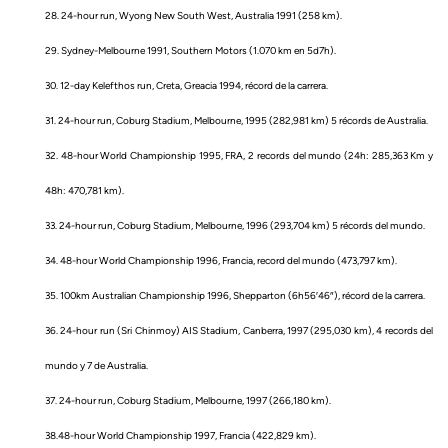
28. 24-hour run, Wyong New South West, Australia 1991 (258 km).
29. Sydney-Melbourne 1991, Southern Motors (1.070 km en 5d7h).
30. 12-day Kelefthos run, Creta, Greacia 1994, récord de la carrera.
31. 24-hour run, Coburg Stadium, Melbourne, 1995 (282,981 km) 5 récords de Australia.
32. 48-hour World Championship 1995, FRA, 2 records del mundo (24h: 285,363 Km y
48h: 470,781 km).
33. 24-hour run, Coburg Stadium, Melbourne, 1996 (293,704 km) 5 récords del mundo.
34. 48-hour World Championship 1996, Francia, record del mundo (473,797 km).
35. 100km Australian Championship 1996, Shepparton (6h56′46″), récord de la carrera.
36. 24-hour run (Sri Chinmoy) AIS Stadium, Canberra, 1997 (295,030 km), 4 records del
mundo y 7 de Australia.
37. 24-hour run, Coburg Stadium, Melbourne, 1997 (266,180 km).
38.48-hour World Championship 1997, Francia (422,829 km).