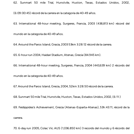
62. Sunmart 50 mile Trial, Hunstvile, Huston, Texas, Estados Unidos, 2002,
(6:09:00:45) récord de la carrera en la categoria de 40-49 años.
63. International 48-hour meeting, Surgeres, Francia, 2003 (438,813 km) récord del
mundo en la categoria de 40-49 años.
64. Around the Paros Island, Gracia, 2003 53km 3:28:12 récord de la carrera.
65. 6-hour run 2004, Haidari Stadium, Atenas, Grecia (84.945 km).
66. International 48-hour meeting, Surgeres, Francia, 2004 (443,639 km) 2 récords del
mundo en la categoria de 40-49 años.
67. Around the Paros Island, Grecia, 2004, 52km 3:28:50 récord de la carrera.
68. Sunmart 50 mile Trial, Hunstvile, Huston, Texas, Estados Unidos, 2002, (6:11:)
69. Feidippides’s Achievement, Grecia (Atenas-Esparta-Atenas), 53h:43:11, récord de la
carrera.
70. 6-day run 2005, Colac Vic. AUS (1,036.850 km) 3 records del mundo y 6 récords del