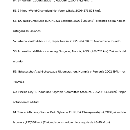
54. 6-hour run, Coburg Stadium, Melbourne, 2001 (73,976 km).
55. 24-hour World Championship, Verona, Italia, 2001 (275,828 km).
56. 100 miles Great Lake Run, Nueva Zealanda, 2002 (12:35:48) 3 récords del mundo en
categoria 40-44 años.
57. International 24-hour run, Taipei, Taiwan, 2002 (284,70 km) 6 récords del mundo.
58. International 48-hour meeting, Surgeres, Francia, 2002 (436,702 km) 7 récords del
mundo.
59. Bekescsaba-Arad-Bekescsaba Ultramarathon, Hungría y Rumanía 2002 197km en
14:07:33.
60. Mexico City 12-hour race, Olympic Committee Stadium, 2002, (154,733km) Mejor
actuación en altitud.
61. Toledo 24h race, Olander Park, Sylvania, OH (USA Championships), 2002, récord de
la carrera (277,356 km). (2 récords del mundo en la categoria de 45-49 años)