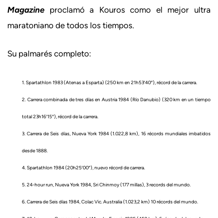
Magazine
proclamó a Kouros como el mejor ultra
maratoniano de todos los tiempos.
Su palmarés completo:
1. Spartathlon 1983 (Atenas a Esparta) (250 km en 21h53′40″), récord de la carrera.
2. Carrera combinada de tres días en Austria 1984 (Río Danubio) (320 km en un tiempo
total 23h16′15″), récord de la carrera.
3. Carrera de Seis días, Nueva York 1984 (1.022,8 km), 16 récords mundiales imbatidos
desde 1888.
4. Spartathlon 1984 (20h25′00″), nuevo récord de carrera.
5. 24-hour run, Nueva York 1984, Sri Chinmoy (177 millas), 3 records del mundo.
6. Carrera de Seis días 1984, Colac Vic. Australia (1.023,2 km) 10 récords del mundo.