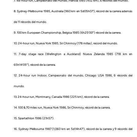
7. 48-hour run, Campeonato del Mundo, Francia 1985 (452 km), 6 récords del mundo.
8. Sydney-Melbourne 1985, Australia (960 km en 5d05h07′), récord de la carrera además
de 11 récords del mundo.
9. 100 km European Championship, Belgica 1985 (6h25′00″) récord de la carrera.
10. 24-hour run, Nueva York 1985, Sri Chinmoy (178 millas), record del mundo.
11. 7-day stage race (Wellington a Auckland) Nueva Zelanda 1985 (718 km en
65h14′05″), récord de la carrera.
12. 24-hour run Indoor, Campeonato del mundo, Chicago USA 1986, 6 récords del
mundo.
13. 24-hour run, Montmany, Canada 1986 (225 km), récord de la carrera.
14. 100 & 70 miles run, Nueva York 1986, Sri Chinmoy, récord de la carrera.
15. Spartathlon 1986 (21h57′).
16. Sydney-Melbourne 1987 (1,060 km en 5d14h47′), récord de la carrera y 9 récords del