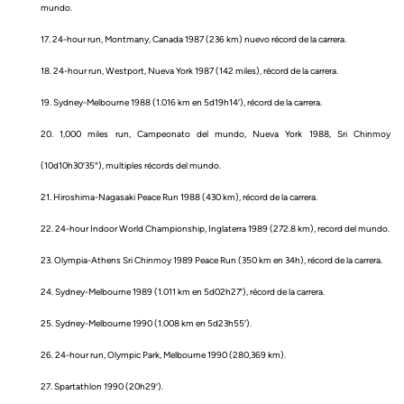
mundo.
17. 24-hour run, Montmany, Canada 1987 (236 km) nuevo récord de la carrera.
18. 24-hour run, Westport, Nueva York 1987 (142 miles), récord de la carrera.
19. Sydney-Melbourne 1988 (1.016 km en 5d19h14′), récord de la carrera.
20. 1,000 miles run, Campeonato del mundo, Nueva York 1988, Sri Chinmoy
(10d10h30′35″), multiples récords del mundo.
21. Hiroshima-Nagasaki Peace Run 1988 (430 km), récord de la carrera.
22. 24-hour Indoor World Championship, Inglaterra 1989 (272.8 km), record del mundo.
23. Olympia-Athens Sri Chinmoy 1989 Peace Run (350 km en 34h), récord de la carrera.
24. Sydney-Melbourne 1989 (1.011 km en 5d02h27′), récord de la carrera.
25. Sydney-Melbourne 1990 (1.008 km en 5d23h55′).
26. 24-hour run, Olympic Park, Melbourne 1990 (280,369 km).
27. Spartathlon 1990 (20h29′).