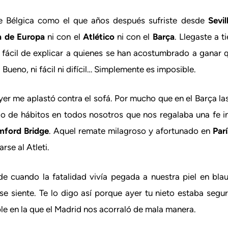
de Bélgica como el que años después sufriste desde
Sevil
 de Europa
ni con el
Atlético
ni con el
Barça
. Llegaste a 
es fácil de explicar a quienes se han acostumbrado a ganar
ueno, ni fácil ni difícil… Simplemente es imposible.
yer me aplastó contra el sofá. Por mucho que en el Barça la
o de hábitos en todos nosotros que nos regalaba una fe i
mford Bridge
. Aquel remate milagroso y afortunado en
Parí
rse al Atleti.
e cuando la fatalidad vivía pegada a nuestra piel en blau
e siente. Te lo digo así porque ayer tu nieto estaba seguro
le en la que el Madrid nos acorraló de mala manera.