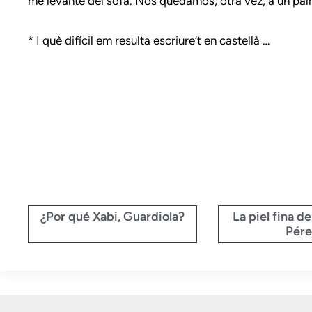
me levante del sofá. Nos quedamos, otra vez, a un palm
* I què difícil em resulta escriure’t en castellà …
¿Por qué Xabi, Guardiola?
La piel fina d
Pére