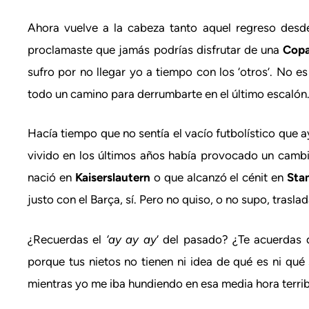
Ahora vuelve a la cabeza tanto aquel regreso des
proclamaste que jamás podrías disfrutar de una
Copa
sufro por no llegar yo a tiempo con los ‘otros’. No 
todo un camino para derrumbarte en el último escalón. B
Hacía tiempo que no sentía el vacío futbolístico que a
vivido en los últimos años había provocado un cambi
nació en
Kaiserslautern
o que alcanzó el cénit en
Sta
justo con el Barça, sí. Pero no quiso, o no supo, traslada
¿Recuerdas el
‘ay ay ay
‘ del pasado? ¿Te acuerdas d
porque tus nietos no tienen ni idea de qué es ni qué s
mientras yo me iba hundiendo en esa media hora terrib