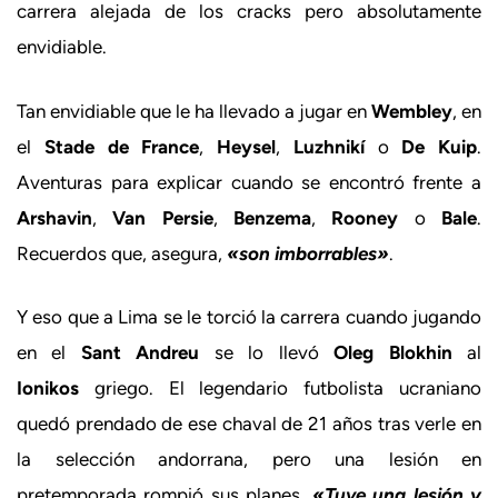
carrera alejada de los cracks pero absolutamente
envidiable.
Tan envidiable que le ha llevado a jugar en
Wembley
, en
el
Stade de France
,
Heysel
,
Luzhnikí
o
De Kuip
.
Aventuras para explicar cuando se encontró frente a
Arshavin
,
Van Persie
,
Benzema
,
Rooney
o
Bale
.
Recuerdos que, asegura,
«son imborrables»
.
Y eso que a Lima se le torció la carrera cuando jugando
en el
Sant Andreu
se lo llevó
Oleg Blokhin
al
Ionikos
griego. El legendario futbolista ucraniano
quedó prendado de ese chaval de 21 años tras verle en
la selección andorrana, pero una lesión en
pretemporada rompió sus planes.
«Tuve una lesión y