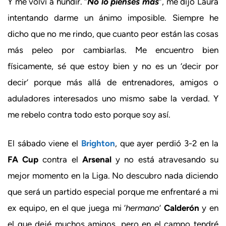
Y me volví a hundir. “
No lo pienses más
”, me dijo Laura
intentando darme un ánimo imposible. Siempre he
dicho que no me rindo, que cuanto peor están las cosas
más peleo por cambiarlas. Me encuentro bien
físicamente, sé que estoy bien y no es un ‘decir por
decir’ porque más allá de entrenadores, amigos o
aduladores interesados uno mismo sabe la verdad. Y
me rebelo contra todo esto porque soy así.
El sábado viene el
Brighton
, que ayer perdió 3-2 en la
FA Cup
contra el
Arsenal
y no está atravesando su
mejor momento en la Liga. No descubro nada diciendo
que será un partido especial porque me enfrentaré a mi
ex equipo, en el que juega mi ‘
hermano
’
Calderón
y en
el que dejé muchos amigos, pero en el campo tendré