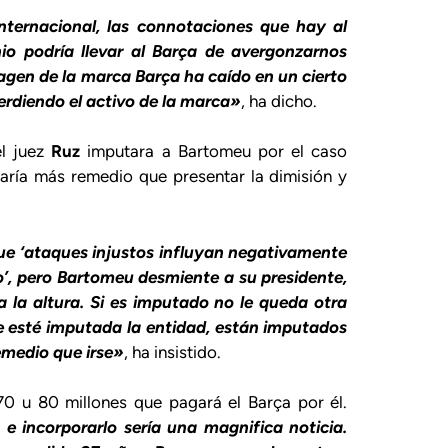
nternacional, las connotaciones que hay al
nio podría llevar al Barça de avergonzarnos
magen de la marca Barça ha caído en un cierto
erdiendo el activo de la marca»
, ha dicho.
el juez
Ruz
imputara a Bartomeu por el caso
daría más remedio que presentar la dimisión y
que ‘ataques injustos influyan negativamente
o’, pero Bartomeu desmiente a su presidente,
 la altura. Si es imputado no le queda otra
ue esté imputada la entidad, están imputados
remedio que irse»
, ha insistido.
70 u 80 millones que pagará el Barça por él.
 e incorporarlo sería una magnifica noticia.