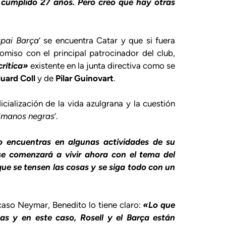
cumplido 27 años. Pero creo que hay otras
spai Barça
‘ se encuentra Catar y que si fuera
omiso con el principal patrocinador del club,
crítica»
existente en la junta directiva como se
uard Coll
y de
Pilar Guinovart
.
icialización de la vida azulgrana y la cuestión
‘
manos negras
‘.
o encuentras en algunas actividades de su
 se comenzará a vivir ahora con el tema del
que se tensen las cosas y se siga todo con un
caso Neymar, Benedito lo tiene claro:
«Lo que
as y en este caso, Rosell y el Barça están