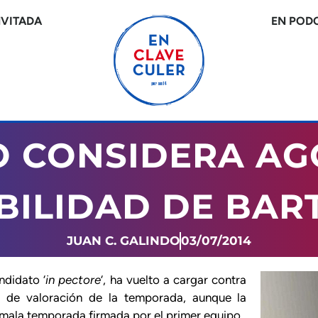
NVITADA
EN POD
O CONSIDERA AG
BILIDAD DE BA
JUAN C. GALINDO
03/07/2014
ndidato ‘
in pectore
‘, ha vuelto a cargar contra
a de valoración de la temporada, aunque la
 mala temporada firmada por el primer equipo.