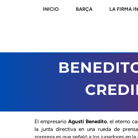
INICIO
BARÇA
LA FIRMA I
BENEDIT
CREDI
El empresario
Agustí Benedito
, el eterno ca
la junta directiva en una rueda de prens
sorpresa es que señaló a los jugadores en la