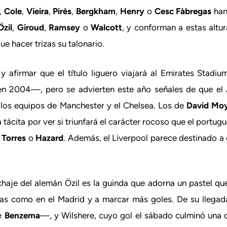
,
Cole
,
Vieira
,
Pirès
,
Bergkham
,
Henry
o
Cesc Fàbregas
han
Özil
,
Giroud
,
Ramsey
o
Walcott
, y conforman a estas altur
ue hacer trizas su talonario.
 afirmar que el título liguero viajará al Emirates Stadi
en 2004—, pero se advierten este año señales de que el A
 los equipos de Manchester y el Chelsea. Los de
David Mo
 tácita por ver si triunfará el carácter rocoso que el portug
Torres
o
Hazard
. Además, el Liverpool parece destinado a 
 fichaje del alemán Özil es la guinda que adorna un pastel q
cias como en el Madrid y a marcar más goles. De su llegad
re
Benzema
—, y Wilshere, cuyo gol el sábado culminó una 