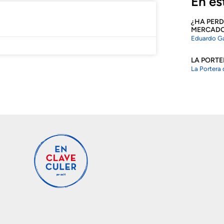
En es
¿HA PERD
MERCADO 
Eduardo Ga
LA PORTE
La Portera