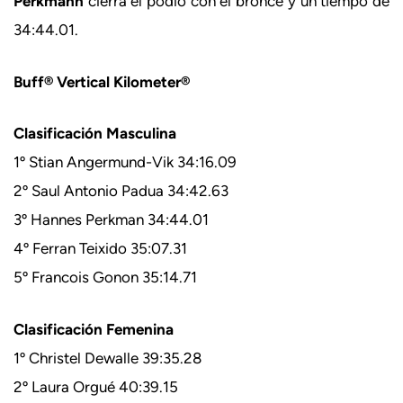
Perkmann
cierra el podio con el bronce y un tiempo de
34:44.01.
Buff® Vertical Kilometer®
Clasificación Masculina
1º Stian Angermund-Vik 34:16.09
2º Saul Antonio Padua 34:42.63
3º Hannes Perkman 34:44.01
4º Ferran Teixido 35:07.31
5º Francois Gonon 35:14.71
Clasificación Femenina
1º Christel Dewalle 39:35.28
2º Laura Orgué 40:39.15