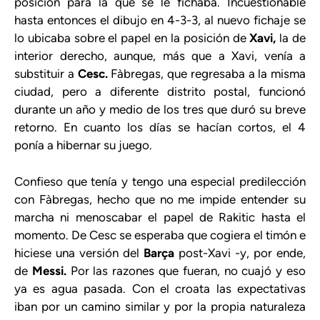
posición para la que se le fichaba. Incuestionable
hasta entonces el dibujo en 4-3-3, al nuevo fichaje se
lo ubicaba sobre el papel en la posición de
Xavi,
la de
interior derecho, aunque, más que a Xavi, venía a
substituir a
Cesc.
Fàbregas, que regresaba a la misma
ciudad, pero a diferente distrito postal, funcionó
durante un año y medio de los tres que duró su breve
retorno. En cuanto los días se hacían cortos, el 4
ponía a hibernar su juego.
Confieso que tenía y tengo una especial predilección
con Fàbregas, hecho que no me impide entender su
marcha ni menoscabar el papel de Rakitic hasta el
momento. De Cesc se esperaba que cogiera el timón e
hiciese una versión del
Barça
post-Xavi -y, por ende,
de
Messi.
Por las razones que fueran, no cuajó y eso
ya es agua pasada. Con el croata las expectativas
iban por un camino similar y por la propia naturaleza