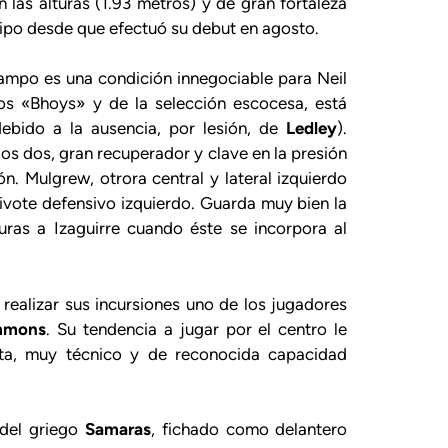
las alturas (1.93 metros) y de gran fortaleza
quipo desde que efectuó su debut en agosto.
campo es una condición innegociable para Neil
 los «Bhoys» y de la selección escocesa, está
ebido a la ausencia, por lesión, de
Ledley
).
los dos, gran recuperador y clave en la presión
ón. Mulgrew, otrora central y lateral izquierdo
ivote defensivo izquierdo. Guarda muy bien la
uras a Izaguirre cuando éste se incorpora al
ealizar sus incursiones uno de los jugadores
mmons
. Su tendencia a jugar por el centro le
nta, muy técnico y de reconocida capacidad
 del griego
Samaras
, fichado como delantero