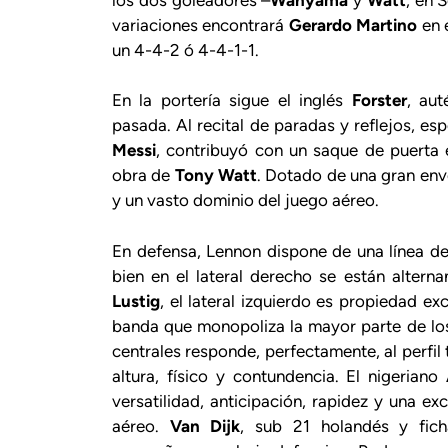
variaciones encontrará
Gerardo Martino
en 
un 4-4-2 ó 4-4-1-1.
En la portería sigue el inglés
Forster
, aut
pasada. Al recital de paradas y reflejos, e
Messi
, contribuyó con un saque de puerta e
obra de
Tony Watt
. Dotado de una gran env
y un vasto dominio del juego aéreo.
En defensa, Lennon dispone de una línea de 
bien en el lateral derecho se están altern
Lustig
, el lateral izquierdo es propiedad e
banda que monopoliza la mayor parte de los
centrales responde, perfectamente, al perfil t
altura, físico y contundencia. El nigeriano
versatilidad, anticipación, rapidez y una e
aéreo.
Van Dijk
, sub 21 holandés y fic