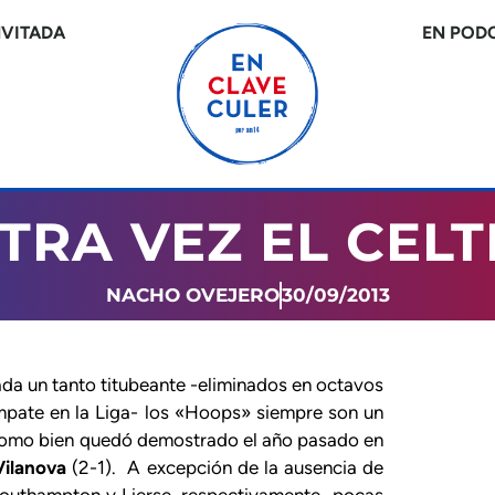
NVITADA
EN POD
TRA VEZ EL CELT
NACHO OVEJERO
30/09/2013
ada un tanto titubeante -eliminados en octavos
pate en la Liga- los «Hoops» siempre son un
, como bien quedó demostrado el año pasado en
Vilanova
(2-1). A excepción de la ausencia de
Southampton y Lierse, respectivamente- pocas