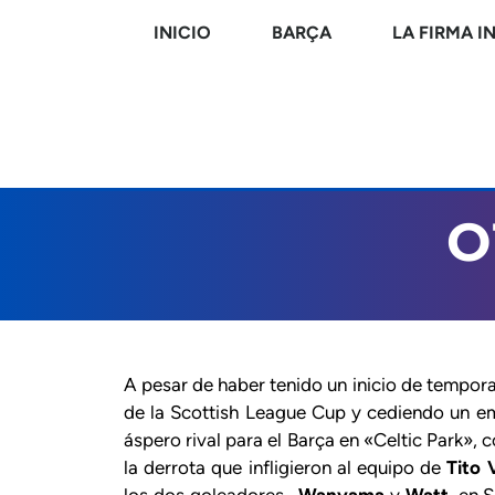
INICIO
BARÇA
LA FIRMA I
O
A pesar de haber tenido un inicio de tempor
de la
Scottish League Cup
y cediendo un em
áspero rival para el Barça en «Celtic Park»
la derrota que infligieron al equipo de
Tito 
los dos goleadores –
Wanyama
y
Watt
, en 