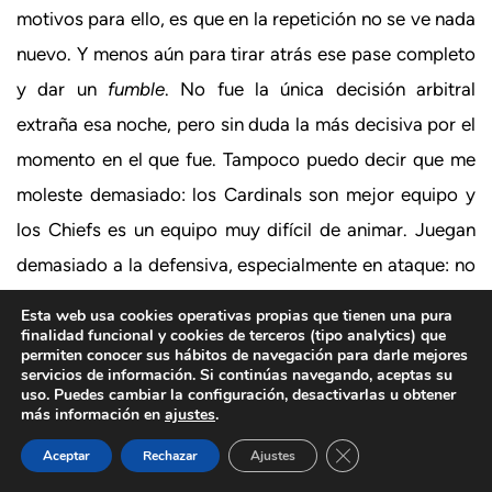
motivos para ello, es que en la repetición no se ve nada
nuevo. Y menos aún para tirar atrás ese pase completo
y dar un
fumble
. No fue la única decisión arbitral
extraña esa noche, pero sin duda la más decisiva por el
momento en el que fue. Tampoco puedo decir que me
moleste demasiado: los Cardinals son mejor equipo y
los Chiefs es un equipo muy difícil de animar. Juegan
demasiado a la defensiva, especialmente en ataque: no
se la juegan casi nunca y todo consiste en pases
Esta web usa cookies operativas propias que tienen una pura
cortos,
screens
y pelotas para Charles en un 90% de
finalidad funcional y cookies de terceros (tipo analytics) que
permiten conocer sus hábitos de navegación para darle mejores
los
snaps
. Tampoco es que Alex Smith sirva para hacer
servicios de información. Si continúas navegando, aceptas su
uso. Puedes cambiar la configuración, desactivarlas u obtener
mucho más y esa es una tara que deberían superar a
más información en
ajustes
.
través del
draft
, pero el
playcalling
también tiene
Cerrar el banner de 
Aceptar
Rechazar
Ajustes
huevos. Si a eso le unes en defensa unos jugadores que