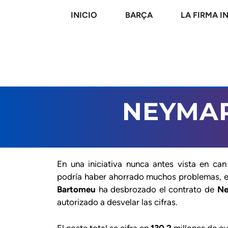
INICIO
BARÇA
LA FIRMA I
NEYMAR
En una iniciativa nunca antes vista en ca
podría haber ahorrado muchos problemas, e
Bartomeu
ha desbrozado el contrato de
Ne
autorizado a desvelar las cifras.
El coste total se cifra en
130,2
millones de eu