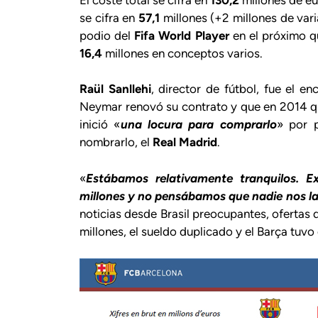
se cifra en
57,1
millones (+2 millones de varia
podio del
Fifa World Player
en el próximo q
16,4
millones en conceptos varios.
Raül Sanllehi
, director de fútbol, fue el e
Neymar renovó su contrato y que en 2014 qu
inició «
una locura para comprarlo
» por p
nombrarlo, el
Real Madrid
.
«
Estábamos relativamente tranquilos. E
millones y no pensábamos que nadie nos la
noticias desde Brasil preocupantes, ofertas
millones, el sueldo duplicado y el Barça tuvo