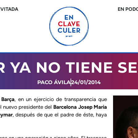
NVITADA
EN POD
 YA NO TIENE S
PACO ÁVILA
24/01/2014
n
Barça
, en un ejercicio de transparencia que
l nuevo presidente del
Barcelona Josep Maria
ymar
, después de que el padre de éste, haya
ros en una operación a cinco años. El traspaso