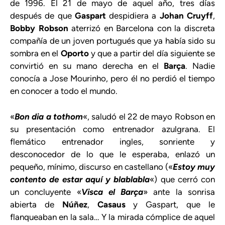
de 1996. El 21 de mayo de aquel año, tres días
después de que
Gaspart
despidiera a
Johan Cruyff
,
Bobby Robson
aterrizó en Barcelona con la discreta
compañía de un joven portugués que ya había sido su
sombra en el
Oporto
y que a partir del día siguiente se
convirtió en su mano derecha en el
Barça
. Nadie
conocía a Jose Mourinho, pero él no perdió el tiempo
en conocer a todo el mundo.
«
Bon dia a tothom
«, saludó el 22 de mayo Robson en
su presentación como entrenador azulgrana. El
flemático entrenador ingles, sonriente y
desconocedor de lo que le esperaba, enlazó un
pequeño, mínimo, discurso en castellano («
Estoy muy
contento de estar aquí y blablabla
«) que cerró con
un concluyente «
Visca el Barça
» ante la sonrisa
abierta de
Núñez
,
Casaus
y Gaspart, que le
flanqueaban en la sala… Y la mirada cómplice de aquel