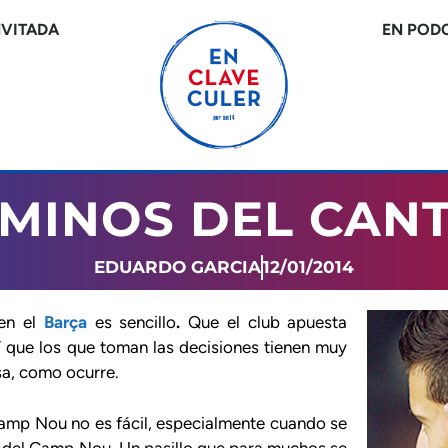
NVITADA
EN POD
AMINOS DEL CAN
EDUARDO GARCIA
12/01/2014
 en el
Barça
es sencillo
.
Que el club apuesta
Y que los que toman las decisiones tienen muy
sa, como ocurre.
Camp Nou no es fácil, especialmente cuando se
ni del Camp Nou. Un pasillo que para muchos se