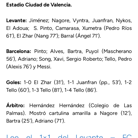
Estadio Ciudad de Valencia.
Levante:
Jiménez; Nagore, Vyntra, Juanfran, Nykos,
El Adoua; S. Pinto, Camarasa, Xumetra (Pedro Ríos
61′), El Zhar (Nang 77′); Barral (Ángel 71′).
Barcelona:
Pinto; Alves, Bartra, Puyol (Mascherano
56′), Adriano; Song, Xavi, Sergio Roberto; Tello, Pedro
(Alexis 76′) y Messi.
Goles:
1-0 El Zhar (31′), 1-1 Juanfran (pp., 53′), 1-2
Tello (60′), 1-3 Tello (81′), 1-4 Tello (86′).
Árbitro:
Hernández Hernández (Colegio de Las
Palmas). Mostró cartulina amarilla a Nagore (12′),
Bartra (25′), Adriano (71′).
Lee el 1×1 del Levante – FC