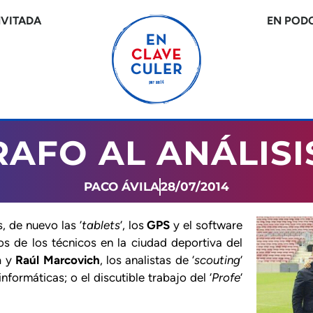
NVITADA
EN POD
RAFO AL ANÁLISI
PACO ÁVILA
28/07/2014
, de nuevo las ‘
tablets
‘, los
GPS
y el software
os de los técnicos en la ciudad deportiva del
a
y
Raúl Marcovich
, los analistas de ‘
scouting
‘
informáticas; o el discutible trabajo del ‘
Profe
‘