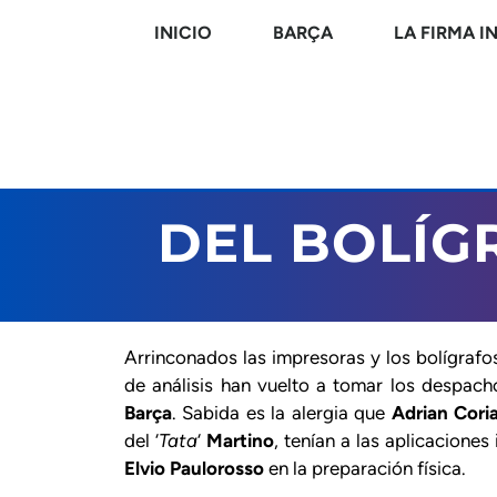
INICIO
BARÇA
LA FIRMA I
DEL BOLÍG
Arrinconados las impresoras y los bolígrafos
de análisis han vuelto a tomar los despach
Barça
. Sabida es la alergia que
Adrian Cori
del ‘
Tata
‘
Martino
, tenían a las aplicaciones 
Elvio Paulorosso
en la preparación física.