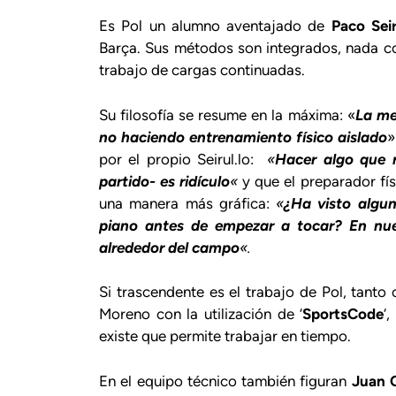
Es Pol un alumno aventajado de
Paco Seir
Barça. Sus métodos son integrados, nada c
trabajo de cargas continuadas.
Su filosofía se resume en la máxima: «
La me
no haciendo entrenamiento físico aislado
»
por el propio Seirul.lo:
«
Hacer algo que 
partido- es ridículo
«
y que el preparador fí
una manera más gráfica:
«
¿Ha visto algun
piano antes de empezar a tocar? En nu
alrededor del campo
«.
Si trascendente es el trabajo de Pol, tanto 
Moreno con la utilización de ‘
SportsCode
‘
existe que permite trabajar en tiempo.
En el equipo técnico también figuran
Juan 