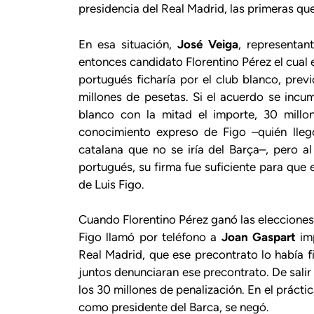
presidencia del Real Madrid, las primeras q
En esa situación,
José Veiga
, representan
entonces candidato Florentino Pérez el cual e
portugués ficharía por el club blanco, prev
millones de pesetas. Si el acuerdo se incu
blanco con la mitad el importe, 30 millo
conocimiento expreso de Figo –quién lleg
catalana que no se iría del Barça–, pero a
portugués, su firma fue suficiente para que e
de Luis Figo.
Cuando Florentino Pérez ganó las elecciones
Figo llamó por teléfono a
Joan Gaspart
imp
Real Madrid, que ese precontrato lo había 
juntos denunciaran ese precontrato. De salir
los 30 millones de penalización. En el práct
como presidente del Barca, se negó.