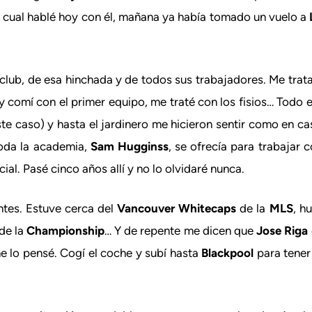
l cual hablé hoy con él, mañana ya había tomado un vuelo a
lub, de esa hinchada y de todos sus trabajadores. Me trat
 y comí con el primer equipo, me traté con los fisios… Todo 
este caso) y hasta el jardinero me hicieron sentir como en c
toda la academia,
Sam Hugginss
, se ofrecía para trabajar
al. Pasé cinco años allí y no lo olvidaré nunca.
ntes. Estuve cerca del
Vancouver Whitecaps
de la
MLS
, h
de la
Championship
… Y de repente me dicen que
Jose Riga
e lo pensé. Cogí el coche y subí hasta
Blackpool
para tener