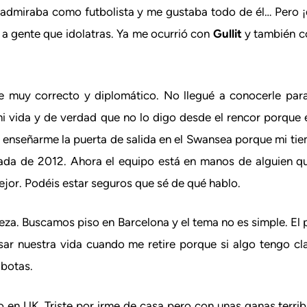
admiraba como futbolista y me gustaba todo de él… Pero ¡
 a gente que idolatras. Ya me ocurrió con
Gullit
y también 
muy correcto y diplomático. No llegué a conocerle para 
 vida y de verdad que no lo digo desde el rencor porque e
al enseñarme la puerta de salida en el Swansea porque mi ti
ada de 2012. Ahora el equipo está en manos de alguien qu
ejor. Podéis estar seguros que sé de qué hablo.
za. Buscamos piso en Barcelona y el tema no es simple. El 
ar nuestra vida cuando me retire porque si algo tengo cl
 botas.
en UK. Triste por irme de casa pero con unas ganas terribl