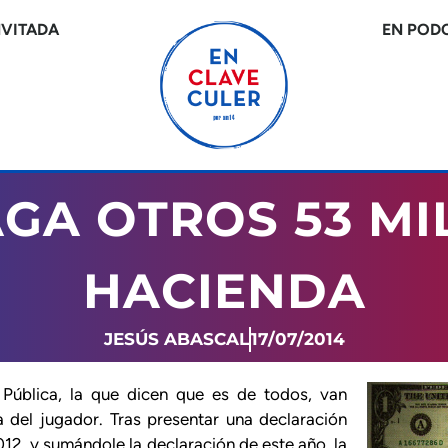
NVITADA
EN POD
AGA OTROS 53 MI
HACIENDA
JESÚS ABASCAL
17/07/2014
Pública, la que dicen que es de todos, van
 del jugador. Tras presentar una declaración
012, y sumándole la declaración de este año, la