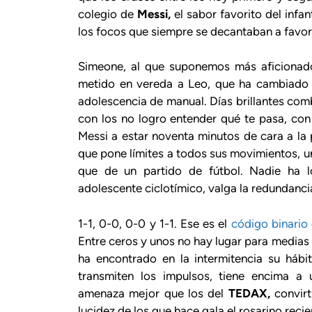
colegio de
Messi,
el sabor favorito del infa
los focos que siempre se decantaban a favor 
Simeone, al que suponemos más aficionad
metido en vereda a Leo, que ha cambiado la
adolescencia de manual. Días brillantes com
con los no logro entender qué te pasa, con
Messi a estar noventa minutos de cara a la 
que pone límites a todos sus movimientos, 
que de un partido de fútbol. Nadie ha 
adolescente ciclotímico, valga la redundanc
1-1, 0-0, 0-0 y 1-1. Ese es el
código binario
Entre ceros y unos no hay lugar para medias t
ha encontrado en la intermitencia su hábi
transmiten los impulsos, tiene encima a 
amenaza mejor que los del
TEDAX,
convirt
lucidez de los que hace gala el rosarino reci