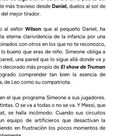
nte más travieso desde
Daniel,
duelos al sol de
del mejor tirador.
o al señor
Wilson
que al pequeño Daniel, ha
 eterna clarividencia de la infancia por una
binados con otros en los que no te reconozco,
 lo bueno que eras de niño. Simeone obliga a
pared, una pared que lo sigue allá donde va y
un decorado más propio de
El show de Truman
logrado comprender tan bien la esencia de
ia, de Leo como su compatriota.
en el que programa Simeone a sus jugadores.
intas. O se va a todas o no se va. Y Messi, que
tat, se halla incómodo. Cuando sus circuitos
un equipo de artificieros que desactivan la
iendo en frustración los pocos momentos de
entemente.