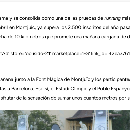
isma y se consolida como una de las pruebas de
running
más 
bril en Montjuïc, ya supera los 2.500 inscritos del año pasa
rueba de 10 kilómetros que promete una mañana cargada de di
Ad’ store=’ocusido-21′ marketplace=’ES’ link_id=’42ea37
añana junto a la Font Màgica de Montjuïc y los participantes
as a Barcelona. Eso sí, el Estadi Olímpic y el Poble Espanyo
sfrutar de la sensación de sumar unos cuantos metros por su