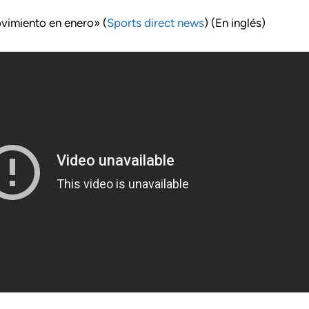
ovimiento en enero» (
Sports direct news
) (En inglés)