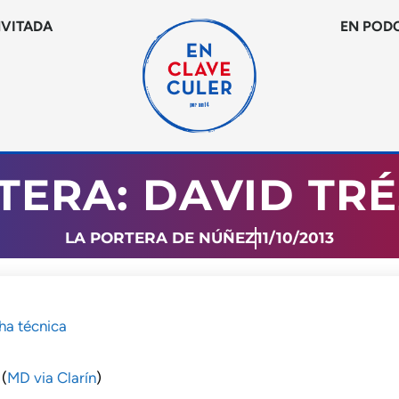
NVITADA
EN POD
TERA: DAVID TR
LA PORTERA DE NÚÑEZ
11/10/2013
ha técnica
 (
MD via Clarín
)