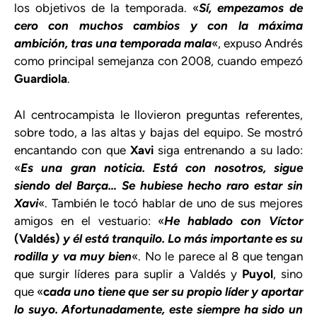
los objetivos de la temporada. «
Sí, empezamos de
cero con muchos cambios y con la máxima
ambición, tras una temporada mala
«, expuso Andrés
como principal semejanza con 2008, cuando empezó
Guardiola
.
Al centrocampista le llovieron preguntas referentes,
sobre todo, a las altas y bajas del equipo. Se mostró
encantando con que
Xavi
siga entrenando a su lado:
«
Es una gran noticia. Está con nosotros, sigue
siendo del Barça… Se hubiese hecho raro estar sin
Xavi
«. También le tocó hablar de uno de sus mejores
amigos en el vestuario: «
He hablado con Víctor
(Valdés)
y él está tranquilo. Lo más importante es su
rodilla y va muy bien
«. No le parece al 8 que tengan
que surgir líderes para suplir a Valdés y
Puyol
, sino
que «
c
ada uno tiene que ser su propio líder y aportar
lo suyo. Afortunadamente, este siempre ha sido un