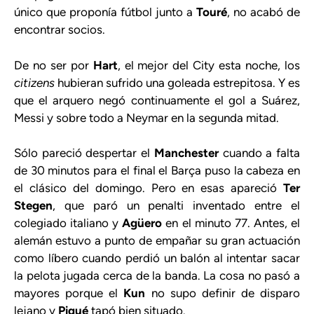
único que proponía fútbol junto a
Touré
, no acabó de
encontrar socios.
De no ser por
Hart
, el mejor del City esta noche, los
citizens
hubieran sufrido una goleada estrepitosa. Y es
que el arquero negó continuamente el gol a Suárez,
Messi y sobre todo a Neymar en la segunda mitad.
Sólo pareció despertar el
Manchester
cuando a falta
de 30 minutos para el final el Barça puso la cabeza en
el clásico del domingo. Pero en esas apareció
Ter
Stegen
, que paró un penalti inventado entre el
colegiado italiano y
Agüero
en el minuto 77. Antes, el
alemán estuvo a punto de empañar su gran actuación
como líbero cuando perdió un balón al intentar sacar
la pelota jugada cerca de la banda. La cosa no pasó a
mayores porque el
Kun
no supo definir de disparo
lejano y
Piqué
tapó bien situado.