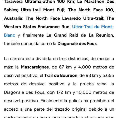
Tarawera Ultramarathon 100 Km
;
Le Marathon Des
Sables
;
Ultra-trail Mont Fuji
;
The North Face 100,
Australia
;
The North Face Lavaredo Ultra-trail
;
The
Western States Endurance Run
;
Ultra-Trail du Mont-
Blanc
y finalmente
Le Grand Raid de La Reunion,
también conocida como la
Diagonale des Fous
.
La carrera está dividida en tres distancias, de menos a
más: la
Mascareignes
, de 67 km y 4.000 metros de
desnivel positivo, el
Trail de Bourbon
, de 93 km y 5.655
metros de desnivel positivo y la prueba reina, la
Diagonale des Fous, con 172 km y 10.000 metros de
desnivel positivo. Finalmente la policía ha prohibido el
acceso a una parte del trazado original debido a un
deslizamiento de tierra, que se produjo el pasado mes