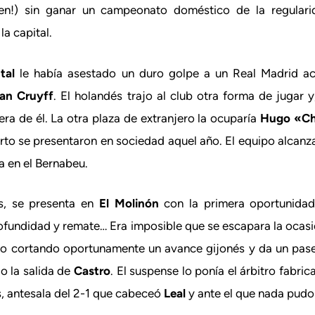
nen!) sin ganar un campeonato doméstico de la regulari
a capital.
tal
le había asestado un duro golpe a un Real Madrid ac
an Cruyff
. El holandés trajo al club otra forma de jugar 
ra de él. La otra plaza de extranjero la ocuparía
Hugo «Cho
ierto se presentaron en sociedad aquel año. El equipo alcan
a en el Bernabeu.
s, se presenta en
El Molinón
con la primera oportunidad 
profundidad y remate… Era imposible que se escapara la ocas
po cortando oportunamente un avance gijonés y da un pase
 la salida de
Castro
. El suspense lo ponía el árbitro fabri
s, antesala del 2-1 que cabeceó
Leal
y ante el que nada pud