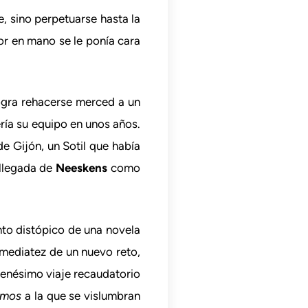
e, sino perpetuarse hasta la
or en mano se le ponía cara
logra rehacerse merced a un
ría su equipo en unos años.
e Gijón, un Sotil que había
 llegada de
Neeskens
como
nto distópico de una novela
inmediatez de un nuevo reto,
 enésimo viaje recaudatorio
smos
a la que se vislumbran