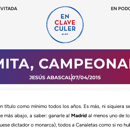
NVITADA
EN POD
ITA, CAMPEON
JESÚS ABASCAL
07/04/2015
título como mínimo todos los años. Es más, ni siquiera se 
te más abajo, a saber: ganarle al
Madrid
al menos uno de los
fuese dictador o monarca), todos a Canaletas como si no h