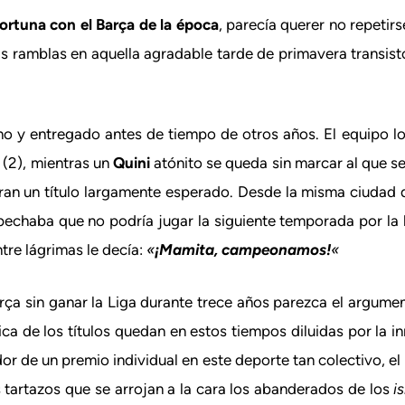
portuna con el Barça de la época
, parecía querer no repetirs
s ramblas en aquella agradable tarde de primavera transist
rno y entregado antes de tiempo de otros años. El equipo 
 (2), mientras un
Quini
atónito se queda sin marcar al que se
ran un título largamente esperado. Desde la misma ciudad d
pechaba que no podría jugar la siguiente temporada por la
tre lágrimas le decía:
«
¡Mamita, campeonamos!
«
rça sin ganar la Liga durante trece años parezca el argume
ica de los títulos quedan en estos tiempos diluidas por la 
r de un premio individual en este deporte tan colectivo, el
 tartazos que se arrojan a la cara los abanderados de los
i