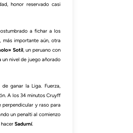
dad, honor reservado casi
ostumbrado a fichar a los
y, más importante aún, otra
lo» Sotil
, un peruano con
za un nivel de juego añorado
de ganar la Liga. Fuerza,
ión. A los 34 minutos Cruyff
 perpendicular y raso para
cando un penalti al comienzo
o hacer
Sadurní
.