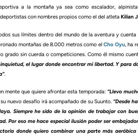
deportiva a la montaña ya sea como escalador, alpinist
deportistas con nombres propios como el del atleta
Kilian 
dos sus límites dentro del mundo de la aventura y cuenta c
a coronado montañas de 8.000 metros como el
Cho Oyu
, ha 
vo grado sin cuerda o competiciones. Como él mismo cuen
nquietud, el lugar donde encontrar mi libertad. Y para
a”
.
en mente que quiere afrontar esta temporada:
“Llevo much
n su nuevo desafío irá acompañado de su Suunto.
“Desde hac
laya. Siempre he sido de la opinión de trabajar con bue
dad. Por eso me hace especial ilusión poder ser embajad
yectoria donde quiero combinar una parte más aeróbica