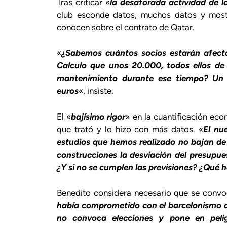
Tras criticar «
la desaforada actividad de lo
club esconde datos, muchos datos y most
conocen sobre el contrato de Qatar.
«
¿Sabemos cuántos socios estarán afecta
Calculo que unos 20.000, todos ellos de 
mantenimiento durante ese tiempo? Un s
euros
«, insiste.
El «
bajísimo rigor
» en la cuantificación ec
que trató y lo hizo con más datos. «
El nu
estudios que hemos realizado no bajan de 
construcciones la desviación del presupues
¿Y si no se cumplen las previsiones? ¿Qué
Benedito considera necesario que se convo
había comprometido con el barcelonismo a
no convoca elecciones y pone en peligr