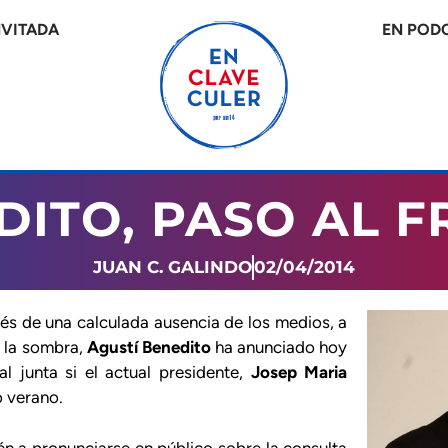
NVITADA
EN POD
DITO, PASO AL F
JUAN C. GALINDO
02/04/2014
ués de una calculada ausencia de los medios, a
a la sombra,
Agustí Benedito
ha anunciado hoy
al junta si el actual presidente,
Josep Maria
o verano.
n a pronunciarse en público sobre la consulta