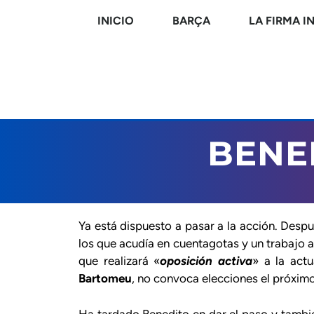
INICIO
BARÇA
LA FIRMA I
BENE
Ya está dispuesto a pasar a la acción. Desp
los que acudía en cuentagotas y un trabajo 
que realizará «
oposición activa
» a la actu
Bartomeu
, no convoca elecciones el próxim
Ha tardado Benedito en dar el paso y tambié