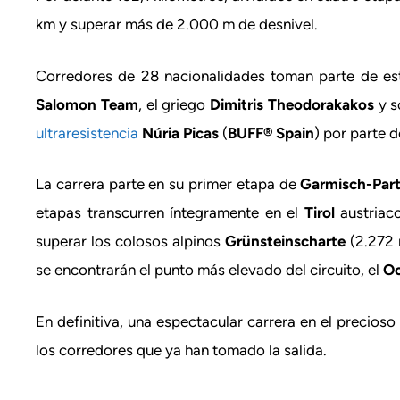
km y superar más de 2.000 m de desnivel.
Corredores de 28 nacionalidades toman parte de esta
Salomon Team
, el griego
Dimitris
Theodorakakos
y s
ultraresistencia
Núria Picas
(
BUFF® Spain
) por parte d
La carrera parte en su primer etapa de
Garmisch-Par
etapas transcurren íntegramente en el
Tirol
austriaco
superar los colosos alpinos
Grünsteinscharte
(2.272
se encontrarán el punto más elevado del circuito, el
Oc
En definitiva, una espectacular carrera en el precioso
los corredores que ya han tomado la salida.