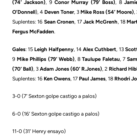
(74′ Jackson)
, 9
Conor Murray (79′ Boss)
, 8
Jami
O’Donnell
), 4
Deven Toner
, 3
Mike Ross (54′ Moore)
,
Suplentes: 16
Sean Cronen
, 17
Jack McGrenh
, 18
Mar
Fergus McFadden
.
Gales
: 15
Leigh Halfpenny
, 14
Alex Cuthbert
, 13
Scott
9
Mike Phillips (79′ Webb)
, 8
Taulupe Faletau
, 7
Sam
(70′ Ball)
, 3
Adam Jones (60′ R.Jones)
, 2
Richard Hi
Suplentes: 16
Ken Owens
, 17
Paul James
, 18
Rhodri J
3-0 (7′ Sexton golpe castigo a palos)
6-0 (16′ Sexton golpe castigo a palos)
11-0 (31′ Henry ensayo)