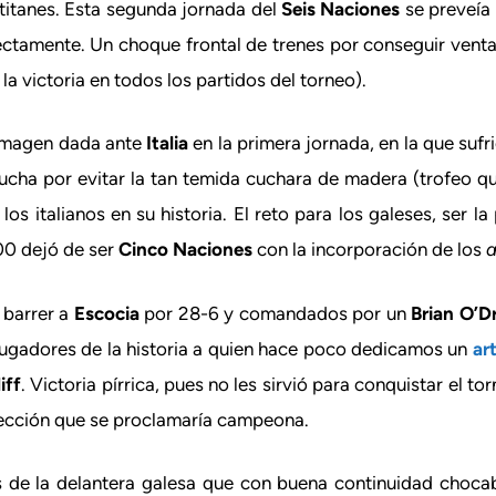
 titanes. Esta segunda jornada del
Seis Naciones
se preveía
ectamente. Un choque frontal de trenes por conseguir venta
 la victoria en todos los partidos del torneo).
 imagen dada ante
Italia
en la primera jornada, en la que suf
e lucha por evitar la tan temida cuchara de madera (trofeo 
s italianos en su historia. El reto para los galeses, ser l
00 dejó de ser
Cinco Naciones
con la incorporación de los
a
 barrer a
Escocia
por 28-6 y comandados por un
Brian O’Dr
jugadores de la historia a quien hace poco dedicamos un
ar
iff
. Victoria pírrica, pues no les sirvió para conquistar el t
elección que se proclamaría campeona.
de la delantera galesa que con buena continuidad chocab