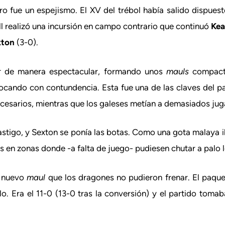
ero fue un espejismo. El XV del trébol había salido dispues
ll realizó una incursión en campo contrario que continuó
Kea
xton
(3-0).
ar de manera espectacular, formando unos
mauls
compact
ocando con contundencia. Esta fue una de las claves del p
ecesarios, mientras que los galeses metían a demasiados ju
astigo, y Sexton se ponía las botas. Como una gota malaya 
 en zonas donde -a falta de juego- pudiesen chutar a palo l
n nuevo
maul
que los dragones no pudieron frenar. El paque
lo. Era el 11-0 (13-0 tras la conversión) y el partido toma