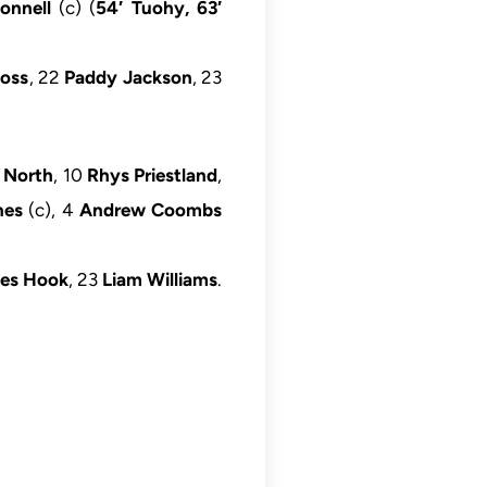
onnell
(c) (
54′
Tuohy, 63′
Boss
, 22
Paddy Jackson
, 23
 North
, 10
Rhys Priestland
,
nes
(c), 4
Andrew Coombs
es Hook
, 23
Liam Williams
.