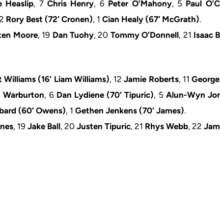
e Heaslip
, 7
Chris Henry
, 6
Peter O’Mahony
, 5
Paul O’C
 2
Rory Best (72′ Cronen)
, 1
Cian Healy (67′ McGrath)
.
ten Moore
, 19
Dan Tuohy
, 20
Tommy O’Donnell
, 21
Isaac 
 Williams (16′ Liam Williams)
, 12
Jamie Roberts
, 11
George
 Warburton
, 6
Dan Lydiene (70′ Tipuric)
, 5
Alun-Wyn Jo
bbard (60′ Owens)
, 1
Gethen Jenkens (70′ James)
.
ones
, 19
Jake Ball
, 20
Justen Tipuric
, 21
Rhys Webb
, 22
Jam