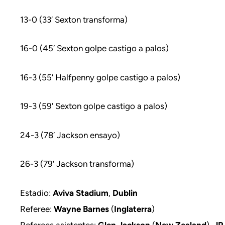
13-0 (33′ Sexton transforma)
16-0 (45′ Sexton golpe castigo a palos)
16-3 (55′ Halfpenny golpe castigo a palos)
19-3 (59′ Sexton golpe castigo a palos)
24-3 (78′ Jackson ensayo)
26-3 (79′ Jackson transforma)
Estadio:
Aviva Stadium
,
Dublin
Referee:
Wayne Barnes
(
Inglaterra
)
Referees asistentes:
Glen Jackson
(
New Zealand
),
JP