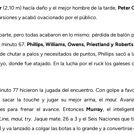
r
(2,10 m) hacía daño y el mejor hombre de la tarde,
Peter 
cursiones y acabó ovacionado por el público.
parte, pero todas acabaron en lo mismo: pérdida de balón p
l minuto 67.
Phillips, Williams, Owens, Priestland y Roberts
e chutar a palos y necesitados de puntos, Phillips sacó a 
yo, donde fue atajado. En la lucha por el
ruck
los galeses c
inuto 77 hicieron la jugada del encuentro. Con golpe a favo
a sacar la
touche
y jugar su mejor arma, el
maul.
Avanz
es para frenar el avance. Entonces
Murray
, el intelige
Line, maul, try
. Jaque mate. 26 a 3 y el Seis Naciones que ti
) y va lanzado a colgar las botas a lo grande y a convertirse