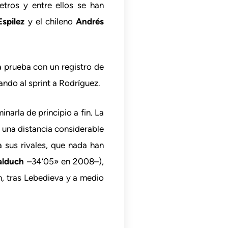
tros y entre ellos se han
Espilez
y el chileno
Andrés
a prueba con un registro de
ando al sprint a Rodríguez.
narla de principio a fin. La
a una distancia considerable
 sus rivales, que nada han
alduch
–34’05» en 2008–),
n, tras Lebedieva y a medio