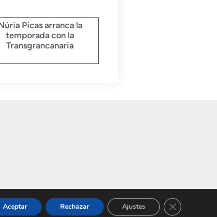
Núria Picas arranca la
temporada con la
Transgrancanaria
Privacidad
Cookies
Cerrar el bann
Aceptar
Rechazar
Ajustes