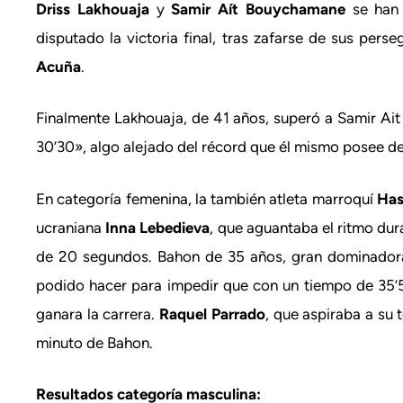
Driss Lakhouaja
y
Samir Aít Bouychamane
se han 
disputado la victoria final, tras zafarse de sus pers
Acuña
.
Finalmente Lakhouaja, de 41 años, superó a Samir Ait 
30’30», algo alejado del récord que él mismo posee de
En categoría femenina, la también atleta marroquí
Ha
ucraniana
Inna Lebedieva
, que aguantaba el ritmo dur
de 20 segundos. Bahon de 35 años, gran dominadora a
podido hacer para impedir que con un tiempo de 35’5
ganara la carrera.
Raquel Parrado
, que aspiraba a su 
minuto de Bahon.
Resultados categoría masculina: