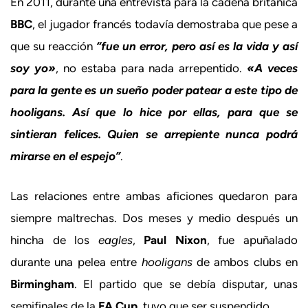
En 2011, durante una entrevista para la cadena británica
BBC
, el jugador francés todavía demostraba que pese a
que su reacción
“fue un error, pero así es la vida y así
soy yo»
, no estaba para nada arrepentido.
«A veces
para la gente es un sueño poder patear a este tipo de
hooligans. Así que lo hice por ellas, para que se
sintieran felices. Quien se arrepiente nunca podrá
mirarse en el espejo”
.
Las relaciones entre ambas aficiones quedaron para
siempre maltrechas. Dos meses y medio después un
hincha de los
eagles
,
Paul Nixon
, fue apuñalado
durante una pelea entre
hooligans
de ambos clubs en
Birmingham
. El partido que se debía disputar, unas
semifinales de la
FA Cup
, tuvo que ser suspendido.