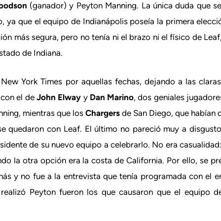
oodson
(ganador) y Peyton Manning. La única duda que se 
, ya que el equipo de Indianápolis poseía la primera elecci
ión más segura, pero no tenía ni el brazo ni el físico de Leaf
estado de Indiana.
el New York Times por aquellas fechas, dejando a las clara
 con el de
John Elway
y
Dan Marino
, dos geniales jugadore
nning, mientras que los
Chargers
de San Diego, que habían d
 se quedaron con Leaf. El último no pareció muy a disgusto
esidente de su nuevo equipo a celebrarlo. No era casualidad
o la otra opción era la costa de California. Por ello, se pr
más y no fue a la entrevista que tenía programada con el e
realizó Peyton fueron los que causaron que el equipo de 