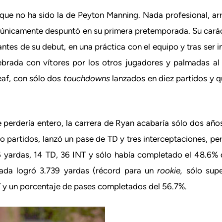
 que no ha sido la de Peyton Manning. Nada profesional, ar
s únicamente despuntó en su primera pretemporada. Su carác
ntes de su debut, en una práctica con el equipo y tras ser
elebrada con vítores por los otros jugadores y palmadas a
eaf, con sólo dos
touchdowns
lanzados en diez partidos y q
perdería entero, la carrera de Ryan acabaría sólo dos año
o partidos, lanzó un pase de TD y tres interceptaciones, pe
6 yardas, 14 TD, 36 INT y sólo había completado el 48.6% 
rada logró 3.739 yardas (récord para un
rookie
,
sólo sup
T y un porcentaje de pases completados del 56.7%.