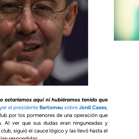
no estaríamos aquí ni hubiéramos tenido que
er el presidente
Bartomeu
sobre
Jordi Cases
,
 club por los pormenores de una operación que
a. Al ver que sus dudas eran ninguneadas y
club, siguió el cauce lógico y las llevó hasta el
rían respondidas.