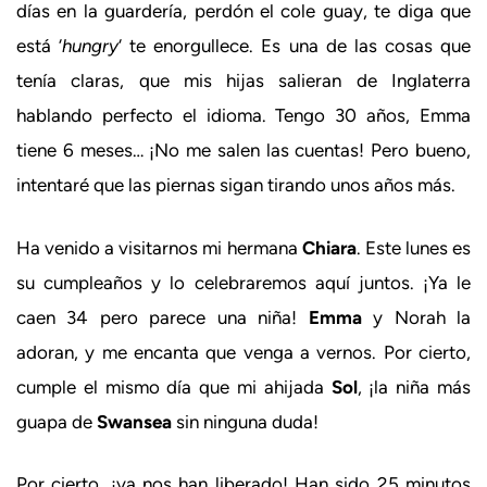
días en la guardería, perdón el cole guay, te diga que
está ‘
hungry
‘ te enorgullece. Es una de las cosas que
tenía claras, que mis hijas salieran de Inglaterra
hablando perfecto el idioma. Tengo 30 años, Emma
tiene 6 meses… ¡No me salen las cuentas! Pero bueno,
intentaré que las piernas sigan tirando unos años más.
Ha venido a visitarnos mi hermana
Chiara
. Este lunes es
su cumpleaños y lo celebraremos aquí juntos. ¡Ya le
caen 34 pero parece una niña!
Emma
y Norah la
adoran, y me encanta que venga a vernos. Por cierto,
cumple el mismo día que mi ahijada
Sol
, ¡la niña más
guapa de
Swansea
sin ninguna duda!
Por cierto, ¡ya nos han liberado! Han sido 25 minutos