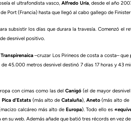
oseía el ultrafondista vasco,
Alfredo Uría
, desde el año 2007
e Port (Francia) hasta que llegó al cabo gallego de Finister
a subsistir los días que durara la travesía. Comenzó el ret
de desnivel positivo.
a
Transpirenaica
–cruzar Los Pirineos de costa a costa– que
de 45.000 metros desnivel destinó 7 días 17 horas y 43 min
Europa con cimas como las del
Canigó
(el de mayor desnive
,
Pica d’Estats
(más alto de
Cataluña
),
Aneto
(más alto de
macizo calcáreo más alto de
Europa
). Todo ello es
«equiv
 en su web. Además añade que batió tres récords en vez de