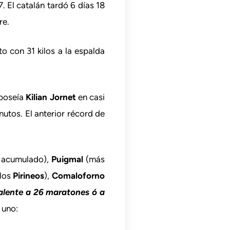
. El catalán tardó 6 días 18
re.
o con 31 kilos a la espalda
 poseía
Kilian Jornet
en casi
utos. El anterior récord de
l acumulado),
Puigmal
(más
 los
Pirineos
),
Comaloforno
alente a 26 maratones ó a
 uno: