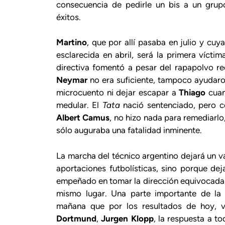
consecuencia de pedirle un bis a un gru
éxitos.
Martino
, que por allí pasaba en julio y cuy
esclarecida en abril, será la primera víct
directiva fomentó a pesar del rapapolvo re
Neymar
no era suficiente, tampoco ayudaro
microcuento ni dejar escapar a
Thiago
cuan
medular. El
Tata
nació sentenciado, pero
Albert Camus
, no hizo nada para remediarlo,
sólo auguraba una fatalidad inminente.
La marcha del técnico argentino dejará un vac
aportaciones futbolísticas, sino porque dej
empeñado en tomar la dirección equivocada e
mismo lugar. Una parte importante de la 
mañana que por los resultados de hoy, 
Dortmund
,
Jurgen Klopp
, la respuesta a t