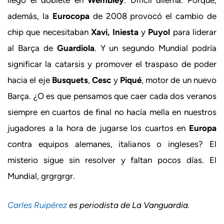
llegó el doblete en
Wembley
. Difícil dilema. Porque,
además, la
Eurocopa
de 2008 provocó el cambio de
chip que necesitaban
Xavi, Iniesta
y
Puyol
para liderar
al Barça de
Guardiola
. Y un segundo Mundial podría
significar la catarsis y promover el traspaso de poder
hacia el eje
Busquets
,
Cesc
y
Piqué
, motor de un nuevo
Barça. ¿O es que pensamos que caer cada dos veranos
siempre en cuartos de final no hacía mella en nuestros
jugadores a la hora de jugarse los cuartos en
Europa
contra equipos alemanes, italianos o ingleses? El
misterio sigue sin resolver y faltan pocos días. El
Mundial, grgrgrgr.
Carles Ruipérez
es periodista de La Vanguardia.